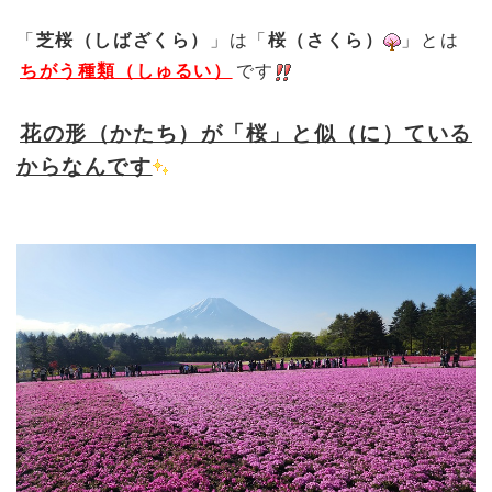
「
芝桜（しばざくら）
」は「
桜（さくら）
」とは
ちがう種類（しゅるい）
です
花の形（かたち）が「桜」と似（に）ている
からなんです