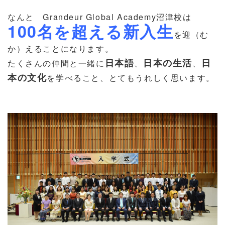
なんと Grandeur Global Academy沼津校は
100名を超える新入生
を迎（む
か）えることになります。
日本語
日本の生活
日
たくさんの仲間と一緒に
、
、
本の文化
を学べること、とてもうれしく思います。