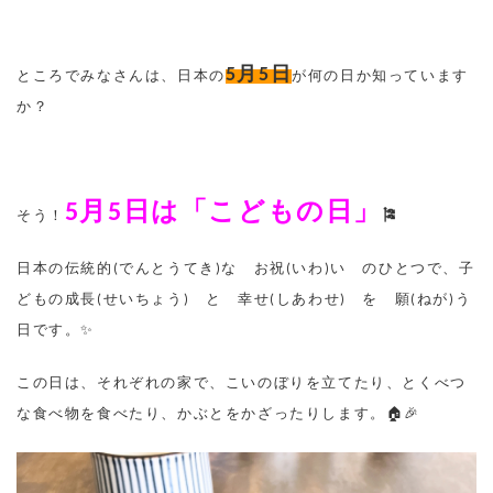
5
月
5
日
ところでみなさんは、日本の
が何の日か知っています
か？
5
月
5
日は「こどもの日」
そう！
🎏
日本の伝統的
(
でんとうてき
)
な お祝
(
いわ
)
い のひとつで、子
Grandeur Global Acade
どもの成長
(
せいちょう
)
と 幸せ
(
しあわせ
)
を 願
(
ねが
)
う
学式
日です。✨
この日は、それぞれの家で、こいのぼりを立てたり、とくべつ
な食べ物を食べたり、かぶとをかざったりします。
🏠🎉
アウン
トゥラ