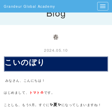
Grandeur Global Academy
Blog
春
2024.05.10
こいのぼり
みなさん、こんにちは！
はじめまして、
トマト🍅
です。
✨
夏✨
ことしも、もう
5
月。すぐに
になってしまいますね！