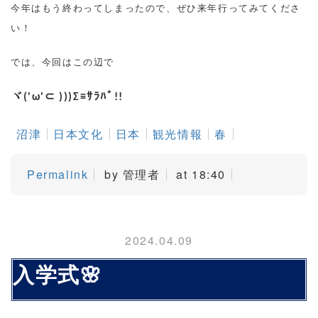
今年はもう終わってしまったので、ぜひ来年行ってみてくださ
い！
では、今回はこの辺で
ヾ
('ω'⊂ )))Σ≡
ｻﾗﾊﾞ
!!
沼津
日本文化
日本
観光情報
春
Permalink
by 管理者
at 18:40
2024.04.09
入学式🌸