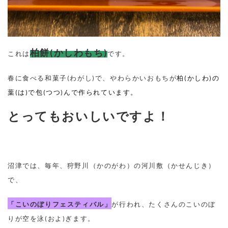
柏餅
(
かしわもち
)
これは
です。
春に食べる和菓子(わがし)で、やわらかいおもちが
柏
(
かしわ
)
の
葉
(
は
)
で包
(
つつ
)
んで作られています。
とってもおいしいですよ！
沼津では、毎年、狩野川（かのがわ）の河川敷（かせんじき）
で、
「こいのぼりフェスティバル」
が行われ、たくさんのこいのぼ
りが空を泳
(
およ
)
ぎます。