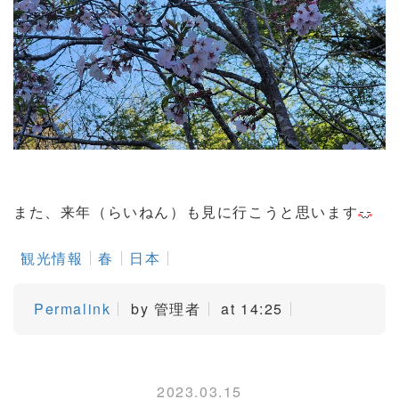
また、来年（らいねん）も見に行こうと思います
観光情報
春
日本
Permalink
by 管理者
at 14:25
2023.03.15