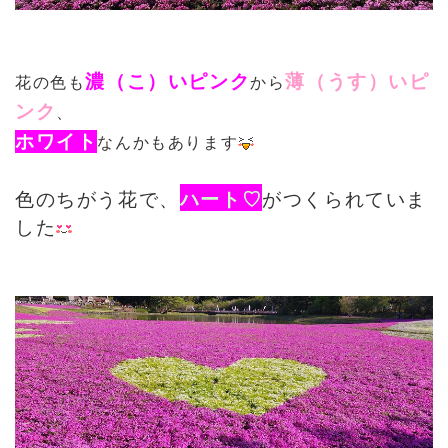
濃（こ）いピンク
薄（うす）いピ
花の色も
から
ンク
、
ホワイト
なんかもあります
色のちがう花で、
ハート♡
がつくられていま
した