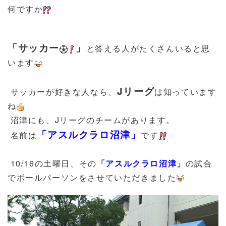
何ですか
「
サッカー
」
と答える人がたくさんいると思
います
Jリーグ
サッカーが好きな人なら、
は知っています
ね
沼津にも、Jリーグのチームがあります。
「アスルクラロ沼津」
名前は
です
10/16の土曜日、その
「アスルクラロ沼津」
の試合
でボールパーソンをさせていただきました