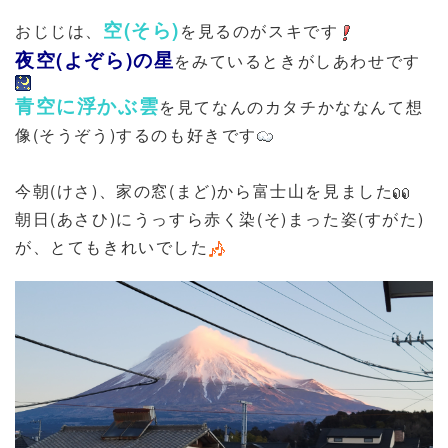
空(そら)
おじじは、
を見るのがスキです
夜空(よぞら)の星
をみているときがしあわせです
青空に浮かぶ雲
を見てなんのカタチかななんて想
像(そうぞう)するのも好きです
今朝(けさ)、家の窓(まど)から富士山を見ました
朝日(あさひ)にうっすら赤く染(そ)まった姿(すがた)
が、とてもきれいでした