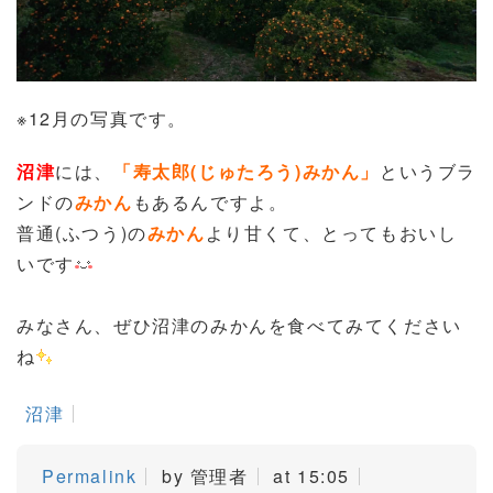
※12月の写真です。
沼津
には、
「寿太郎(じゅたろう)みかん」
というブラ
ンドの
みかん
もあるんですよ。
普通(ふつう)の
みかん
より甘くて、とってもおいし
いです
みなさん、ぜひ沼津のみかんを食べてみてください
ね
沼津
Permalink
by 管理者
at 15:05