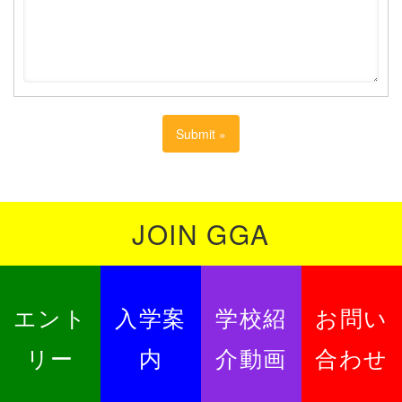
JOIN GGA
エント
入学案
学校紹
お問い
リー
内
介動画
合わせ