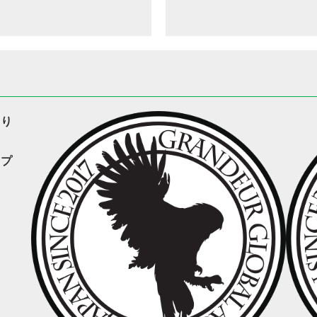
くり
ップ