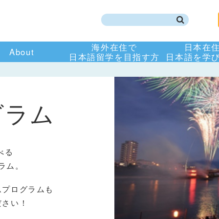
海外在住で
日本在
About
日本語留学を目指す方
日本語を学
グラム
べる
ラム。
ムプログラムも
ださい！