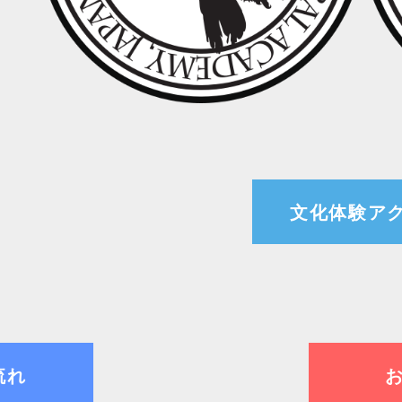
文化体験ア
流れ