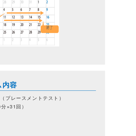
ム内容
ン（プレースメントテスト）
分×31回）
）