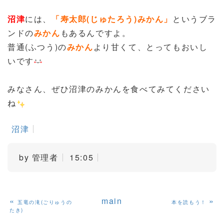
沼津
には、
「寿太郎(じゅたろう)みかん」
というブラ
ンドの
みかん
もあるんですよ。
普通(ふつう)の
みかん
より甘くて、とってもおいし
いです
みなさん、ぜひ沼津のみかんを食べてみてください
ね
沼津
by
管理者
15:05
«
main
»
五竜の滝(ごりゅうの
本を読もう！
たき)