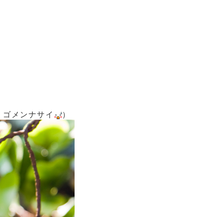
、ゴメンナサイ
）