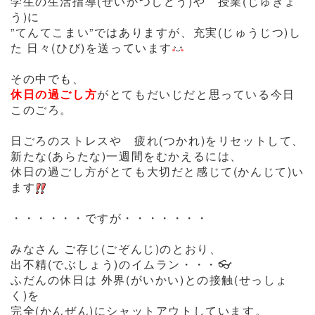
学生の生活指導(せいかつしどう)や 授業(じゅぎょ
う)に
”てんてこまい”ではありますが、充実(じゅうじつ)し
た 日々(ひび)を送っています
その中でも、
休日の過ごし方
がとてもだいじだと思っている今日
このごろ。
日ごろのストレスや 疲れ(つかれ)をリセットして、
新たな(あらたな)一週間をむかえるには、
休日の過ごし方がとても大切だと感じて(かんじて)い
ます
・・・・・・ですが・・・・・・・
みなさん ご存じ(ごぞんじ)のとおり、
出不精(でぶしょう)のイムラン・・・👓
ふだんの休日は 外界(がいかい)との接触(せっしょ
く)を
完全(かんぜん)にシャットアウトしています。