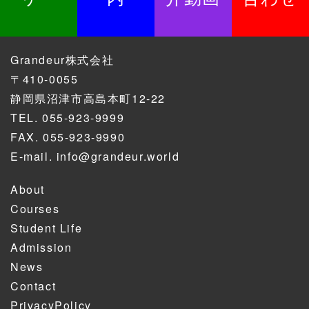
Grandeur株式会社
〒410-0055
静岡県沼津市高島本町12-22
TEL.
055-923-9999
FAX. 055-923-9990
E-mail.
info@grandeur.world
About
Courses
Student Life
Admission
News
Contact
PrivacyPolicy