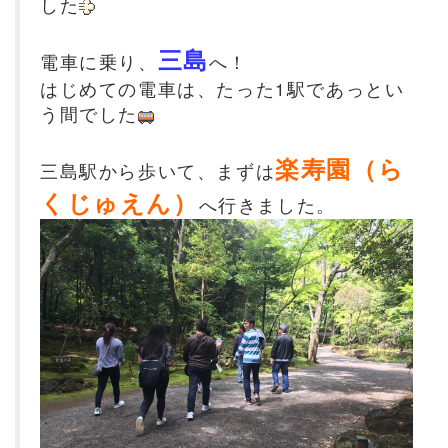
した
三島
電車に乗り、
へ！
はじめての電車は、たった1駅であっとい
う間でした
楽寿園（ら
三島駅から歩いて、まずは
くじゅえん）
へ行きました。