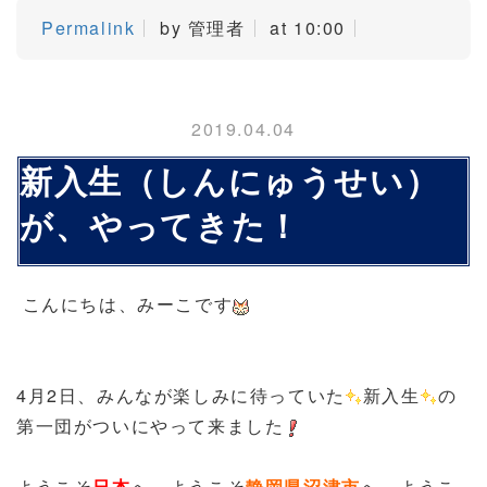
Permalink
by 管理者
at 10:00
2019.04.04
新入生（しんにゅうせい）
が、やってきた！
こんにちは、みーこです
4月2日、みんなが楽しみに待っていた
新入生
の
第一団がついにやって来ました
ようこそ
日本
へ、ようこそ
静岡県沼津市
へ、ようこ