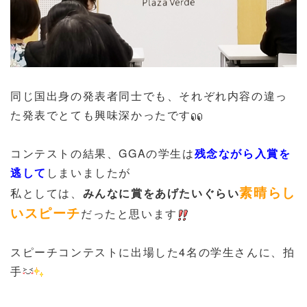
同じ国出身の発表者同士でも、それぞれ内容の違っ
た発表でとても興味深かったです
コンテストの結果、GGAの学生は
残念ながら入賞を
逃して
しまいましたが
素晴らし
私としては、
みんなに賞をあげたい
ぐらい
いスピーチ
だったと思います
スピーチコンテストに出場した4名の学生さんに、拍
手