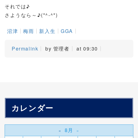
それでは♪
さようなら～♪(*^-^*)
沼津
梅雨
新入生
GGA
Permalink
by 管理者
at 09:30
カレンダー
8月
«
»