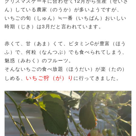
クリスマスケーキに合わせて
12
月から生産（せいさ
ん）している農家（のうか）が多いようですが、
いちごの旬（しゅん）
≒
一番（いちばん）おいしい
時期（じき）は
3
月だと言われています。
赤くて、甘（あま）くて、ビタミン
C
が豊富（ほう
ふ）で、何粒（なんつぶ）でも食べられてしまう、
魅惑（みわく）のフルーツ。
そんないちごの食べ放題（ほうだい）が楽（たの）
いちご狩（が）り
しめる、
に行ってきました。