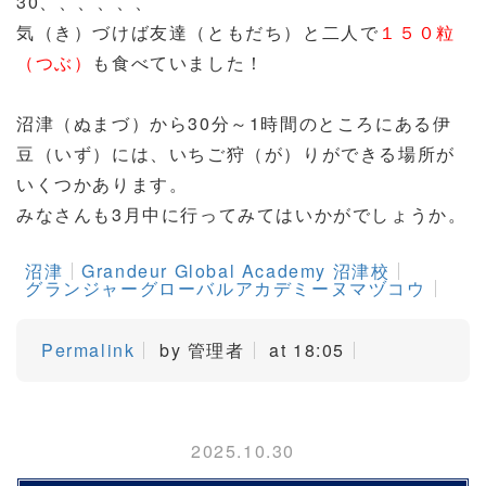
30
、、、、、、
気（き）づけば友達（ともだち）と二人で
１５０粒
（つぶ）
も食べていました！
沼津（ぬまづ）から
30
分～
1
時間のところにある伊
豆（いず）には、いちご狩（が）りができる場所が
いくつかあります。
みなさんも
3
月中に行ってみてはいかがでしょうか。
沼津
Grandeur Global Academy 沼津校
グランジャーグローバルアカデミーヌマヅコウ
Permalink
by 管理者
at 18:05
2025.10.30