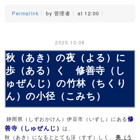
Permalink
by 管理者
at 12:00
2025.10.08
秋（あき）の夜（よる）に
歩（ある）く 修善寺（し
ゅぜんじ）の竹林（ちくり
ん）の小径（こみち）
修
静岡県（しずおかけん）伊豆市（いずし）にある
善寺（しゅぜんじ）
は、
秋（あき）になるととても涼（すず）しく、
美（う