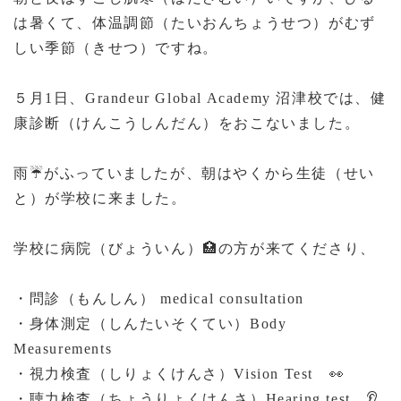
は暑くて、体温調節（たいおんちょうせつ）がむず
しい季節（きせつ）ですね。
５月
1
日、
Grandeur Global Academy
沼津校では、健
康診断（けんこうしんだん）をおこないました。
雨
☔
がふっていましたが、朝はやくから生徒（せい
と）が学校に来ました。
学校に病院（びょういん）
🏥
の方が来てくださり、
・問診（もんしん）
medical consultation
・身体測定（しんたいそくてい）
Body
Measurements
・視力検査（しりょくけんさ）
Vision Test
👀
・聴力検査（ちょうりょくけんさ）
Hearing test
👂