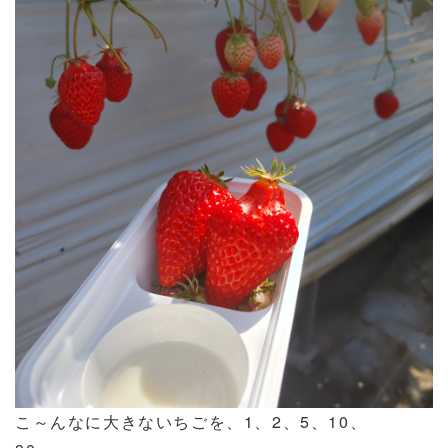
こ～んなに大きないちごを、
1
、
2
、
5
、
10
、