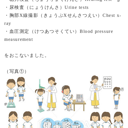
・尿検査（にょうけんさ）
Urine tests
・胸部
X
線撮影（きょうぶ
X
せんさつえい）
Chest x-
ray
・血圧測定（けつあつそくてい）
Blood pressure
measurement
をおこないました。
（写真①）