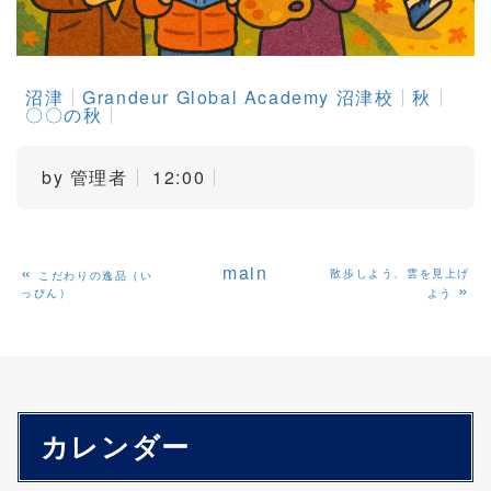
沼津
Grandeur Global Academy 沼津校
秋
〇〇の秋
by
管理者
12:00
«
main
散歩しよう、雲を見上げ
こだわりの逸品（い
»
っぴん）
よう
カレンダー