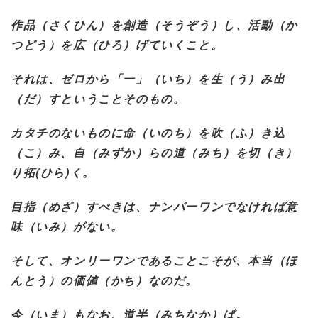
作品（さくひん）を創造（そうぞう）し、活動（か
つどう）を広（ひろ）げていくこと。
それは、ゼロから「一」（いち）を生（う）み出
（だ）すということそのもの。
カタチのないものに命（いのち）を吹（ふ）き込
（こ）み、自（みずか）らの道（みち）を切（き）
り拓
(
ひら
)
く。
目指（めざ）すべきは、ナンバーワンでなければ意
味（いみ）がない。
そして、オンリーワンであることこそが、本当（ほ
んとう）の価値（かち）なのだ。
今（いま）もなお、道半（みちなか）ば。