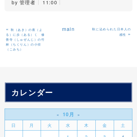
by
管理者
11:00
«
main
秋に込められた日本人の
秋（あき）の夜（よ
»
る）に歩（ある）く 修
感性
善寺（しゅぜんじ）の竹
林（ちくりん）の小径
（こみち）
カレンダー
10月
«
»
日
月
火
水
木
金
土
1
2
3
4