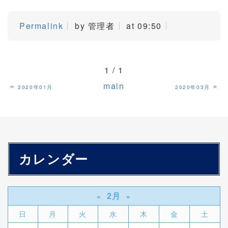
Permalink
by 管理者
at 09:50
1 / 1
«
main
»
2020年01月
2020年03月
カレンダー
2月
«
»
日
月
火
水
木
金
土