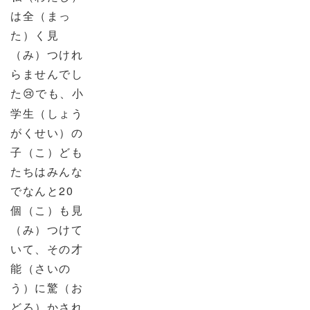
は全（まっ
た）く見
（み）つけれ
らませんでし
た
でも、小
😢
学生（しょう
がくせい）の
子（こ）ども
たちはみんな
でなんと
20
個（こ）も見
（み）つけて
いて、その才
能（さいの
う）に驚（お
どろ）かされ