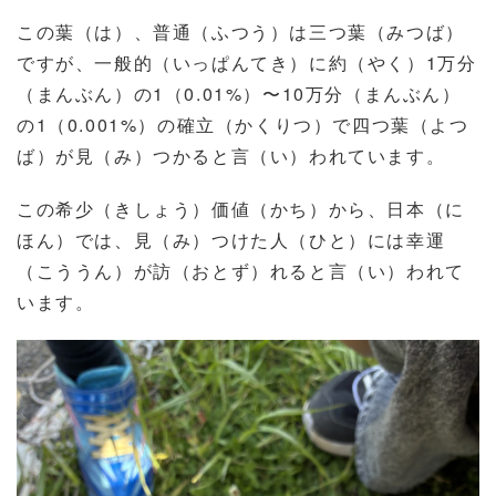
この葉（は）、普通（ふつう）は三つ葉（みつば）
ですが、一般的（いっぱんてき）に約（やく）
1
万分
（まんぶん）の
1
（
0.01%
）〜
10
万分（まんぶん）
の
1
（
0.001%
）の確立（かくりつ）で四つ葉（よつ
ば）が見（み）つかると言（い）われています。
この希少（きしょう）価値（かち）から、日本（に
ほん）では、見（み）つけた人（ひと）には幸運
（こううん）が訪（おとず）れると言（い）われて
います。