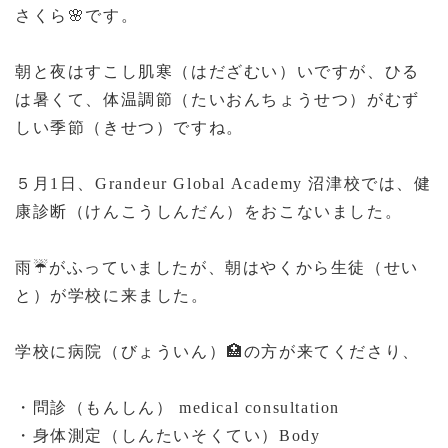
さくら
🌸
です。
朝と夜はすこし肌寒（はだざむい）いですが、ひる
は暑くて、体温調節（たいおんちょうせつ）がむず
しい季節（きせつ）ですね。
５月
1
日、
Grandeur Global Academy
沼津校では、健
康診断（けんこうしんだん）をおこないました。
雨
☔
がふっていましたが、朝はやくから生徒（せい
と）が学校に来ました。
学校に病院（びょういん）
🏥
の方が来てくださり、
・問診（もんしん）
medical consultation
・身体測定（しんたいそくてい）
Body