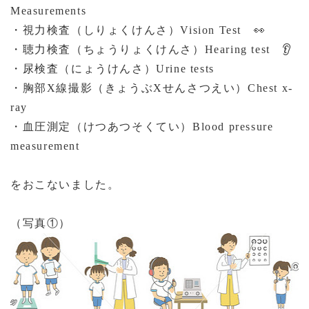
Measurements
・視力検査（しりょくけんさ）
Vision Test
👀
・聴力検査（ちょうりょくけんさ）
Hearing test
👂
・尿検査（にょうけんさ）
Urine tests
・胸部
X
線撮影（きょうぶ
X
せんさつえい）
Chest x-
ray
・血圧測定（けつあつそくてい）
Blood pressure
measurement
をおこないました。
（写真①）