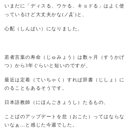
いまだに「ディスる、ウケる、キョドる」はよく使
Д
っているけど大丈夫かな
(
ノ
`)
と、
心配（しんぱい）になりました。
若者言葉の寿命（じゅみょう）は数ヶ月（すうかげ
つ）から
3
年ぐらいと短いのですが、
最近は定着（ていちゃく）すれば辞書（じしょ）に
のることもあるそうです。
日本語教師（にほんごきょうし）たるもの、
ことばのアップデートを怠（おこた）ってはならな
いなぁ…と感じた今週でした。