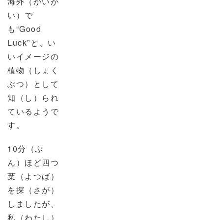
海外（かいが
い）で
も“
Good
Luck
”と、い
いイメージの
植物（しょく
ぶつ）として
知（し）られ
ているようで
す。
10
分（ぷ
ん）ほど四つ
葉（よつば）
を探（さが）
しましたが、
私（わたし）