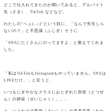
どこで仕入れてきたのか聞いてみると、
アルバイト
先（さき）、
TikTok
などなど。
わたしの
"
へぇ
(-.-;)"
という顔に、
「なんで先生しら
ないの？」と不思議（ふしぎ）そうに
「
SNS
にたくさんにのってますよ」と教えてくれま
した。
「私は
TikTok
も
Instagram
もやっていません。
SNS
は
LINE
だけ。」と言うと、
いつもにぎやかなクラスにおとずれた突然（とつぜ
ん）の静寂（せいじゃく）。。。
と、いうわけで最新（さいしん）の若者言葉（わか