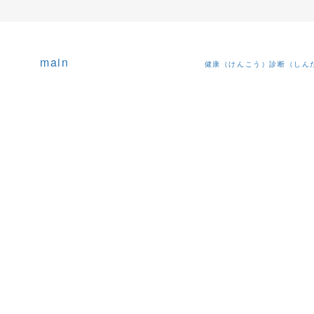
main
健康（けんこう）診断（しん