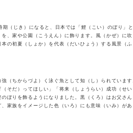
時期（じき）になると、日本では「鯉（こい）のぼり」
りを、家や公園（こうえん）に飾ります。風（かぜ）に吹
日本の初夏（しょか）を代表（だいひょう）する風景（ふ
力強（ちからづよ）く泳ぐ魚として知（し）られています
育（そだ）ってほしい」「将来（しょうらい）成功（せい
鯉のぼりを飾るようになりました。黒（くろ）はお父さん
ど、家族をイメージした色（いろ）にも意味（いみ）があ