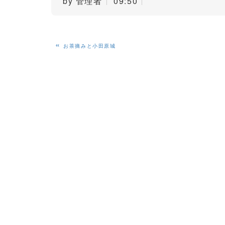
by
管理者
09:50
«
お茶摘みと小田原城