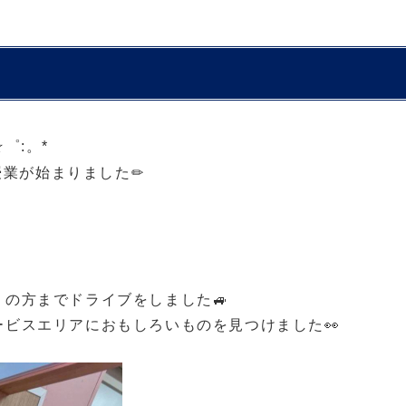
/☆゜:。*
た授業が始まりました✏
の方までドライブをしました🚙
ビスエリアにおもしろいものを見つけました👀