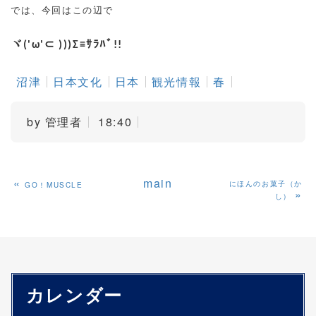
では、今回はこの辺で
ヾ
('ω'⊂ )))Σ≡
ｻﾗﾊﾞ
!!
沼津
日本文化
日本
観光情報
春
by
管理者
18:40
«
main
にほんのお菓子（か
GO！MUSCLE
»
し）
カレンダー