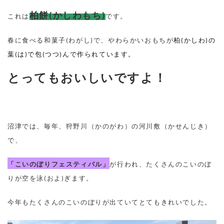
柏餅
(
かしわもち
)
これは
です。
春に食べる和菓子(わがし)で、やわらかいおもちが
柏
(
かしわ
)
の
葉
(
は
)
で包
(
つつ
)
んで作られています。
とってもおいしいですよ！
沼津では、毎年、狩野川（かのがわ）の河川敷（かせんじき）
で、
「こいのぼりフェスティバル」
が行われ、たくさんのこいのぼ
りが空を泳
(
およ
)
ぎます。
今年もたくさんのこいのぼりが出ていてとてもきれいでした。