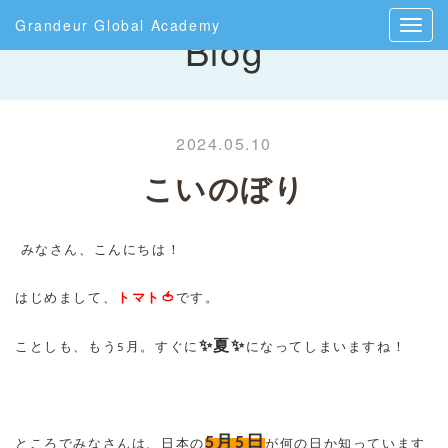
Grandeur Global Academy
Blog
2024.05.10
こいのぼり
みなさん、こんにちは！
はじめまして、
トマト🍅
です。
✨
夏✨
ことしも、もう
5
月。すぐに
になってしまいますね！
5
月
5
日
ところでみなさんは、日本の
が何の日か知っています