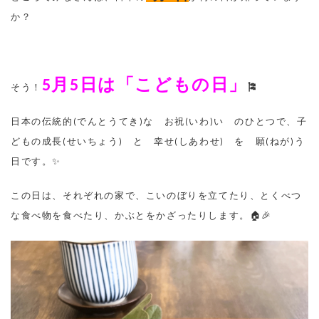
か？
5
月
5
日は「こどもの日」
そう！
🎏
日本の伝統的
(
でんとうてき
)
な お祝
(
いわ
)
い のひとつで、子
どもの成長
(
せいちょう
)
と 幸せ
(
しあわせ
)
を 願
(
ねが
)
う
日です。✨
この日は、それぞれの家で、こいのぼりを立てたり、とくべつ
な食べ物を食べたり、かぶとをかざったりします。
🏠🎉