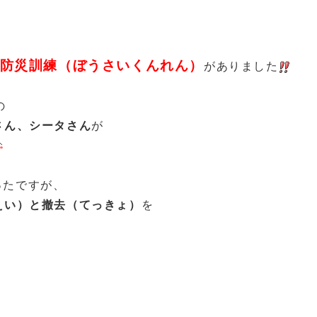
防災訓練（ぼうさいくんれん）
がありました
の
さん、シータさん
が
ったですが、
えい）と撤去（てっきょ）
を