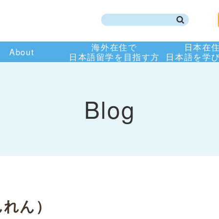
海外在住で
日本在
About
日本語留学を目指す方
日本語を学
Blog
んれん）