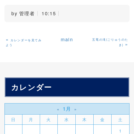
by
管理者
10:15
«
main
五竜の滝(ごりゅうのた
カレンダーを見てみ
»
よう
き)
カレンダー
1月
«
»
日
月
火
水
木
金
土
1