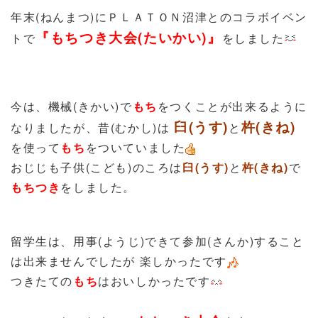
年末(ねんまつ)にＰＬＡＴＯＮ沼津とのコラボイベン
『もちつき大会(たいかい)』
トで
をしました
今は、機械(きかい)で
もち
をつくことが出来るように
臼(うす)
杵(きね)
なりましたが、昔(むかし)は
と
を使って
もち
をついていました
おじじも子供(こども)のころは
臼(うす)
と
杵(きね)
で
もち
つき
をしました。
留学生は、用事(ようじ)できて参加(さんか)すること
は出来ませんでしたが 楽しかったです
つきたての
もち
はおいしかったです