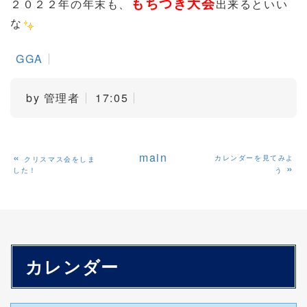
もちつき大会
２０２２年の年末も、
出来るといい
な
GGA
by
管理者
17:05
«
main
カレンダーを見てみよ
クリスマス会をしま
»
した！
う
カレンダー