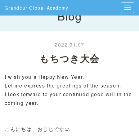
Grandeur Global Academy
Blog
2022.01.07
もちつき大会
I wish you a Happy New Year.
Let me express the greetings of the season.
I look forward to your continued good will in the
coming year.
こんにちは、おじじです