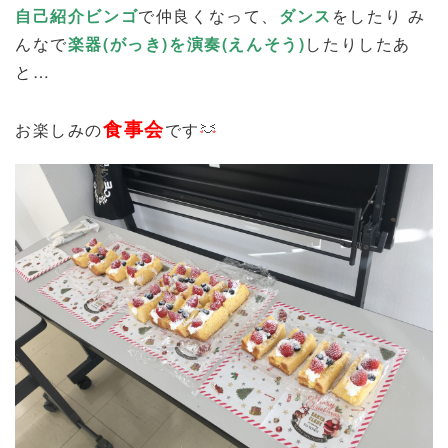
自己紹介ビンゴ
で仲良くなって、
ダンス
をしたり み
んなで
楽器(がっき)を演奏(えんそう)
したりしたあ
と…
食事会
お楽しみの
です