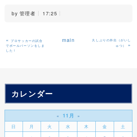
by
管理者
17:25
«
main
久しぶりの外出（がいし
プロサッカーの試合
»
でボールパーソンをしま
ゅつ）
した！
カレンダー
11月
«
»
日
月
火
水
木
金
土