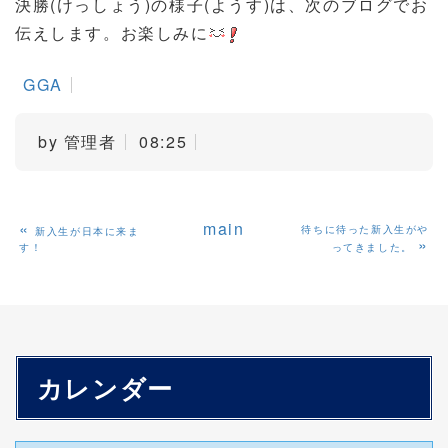
決勝(けっしょう)の様子(ようす)は、次のブログでお
伝えします。お楽しみに
GGA
by
管理者
08:25
«
main
待ちに待った新入生がや
新入生が日本に来ま
»
す！
ってきました。
カレンダー