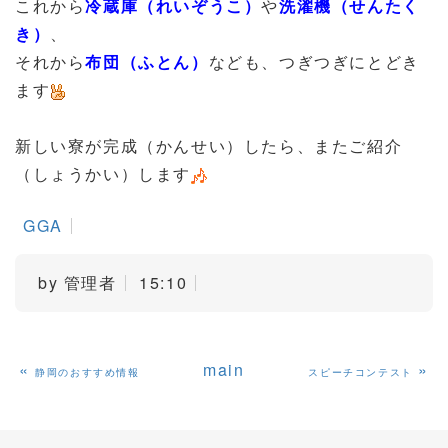
これから
冷蔵庫（れいぞうこ）
や
洗濯機（せんたく
き）
、
それから
布団（ふとん）
なども、つぎつぎにとどき
ます
新しい寮が完成（かんせい）したら、またご紹介
（しょうかい）します
GGA
by
管理者
15:10
«
main
»
静岡のおすすめ情報
スピーチコンテスト