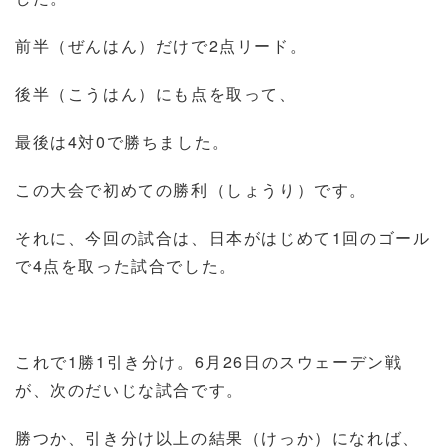
前半（ぜんはん）だけで
2
点リード。
後半（こうはん）にも点を取って、
最後は
4
対
0
で勝ちました。
この大会で初めての勝利（しょうり）です。
それに、今回の試合は、日本がはじめて
1
回のゴール
で
4
点を取った試合でした。
これで
1
勝
1
引き分け。
6
月
26
日のスウェーデン戦
が、次のだいじな試合です。
勝つか、引き分け以上の結果（けっか）になれば、