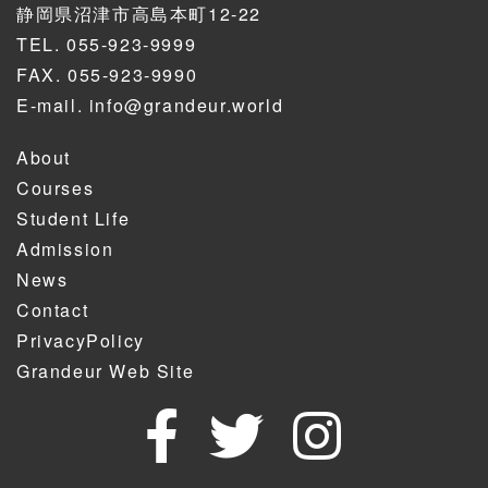
静岡県沼津市高島本町12-22
TEL.
055-923-9999
FAX. 055-923-9990
E-mail.
info@grandeur.world
About
Courses
Student Life
Admission
News
Contact
PrivacyPolicy
Grandeur Web Site