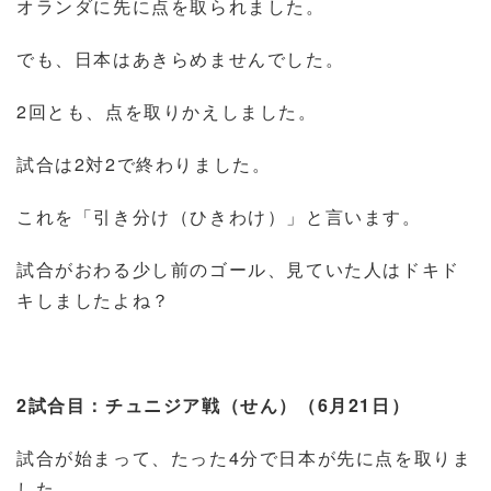
オランダに先に点を取られました。
でも、日本はあきらめませんでした。
2
回とも、点を取りかえしました。
試合は
2
対
2
で終わりました。
これを「引き分け（ひきわけ）」と言います。
試合がおわる少し前のゴール、見ていた人はドキド
キしましたよね？
2
試合目：チュニジア戦（せん）（
6
月
21
日）
試合が始まって、たった
4
分で日本が先に点を取りま
した。