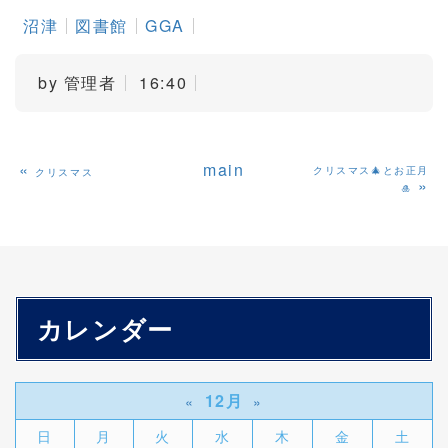
沼津
図書館
GGA
by
管理者
16:40
«
main
クリスマス🎄とお正月
クリスマス
»
🎍
カレンダー
12月
«
»
日
月
火
水
木
金
土