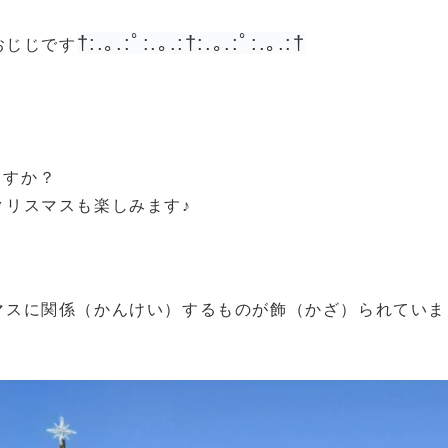
†:.｡.:ﾟ:.｡.:†:.｡.:ﾟ:.｡.:†
おじじです
ますか？
クリスマスも楽しみます♪
。
スに関係（かんけい）するものが飾（かざ）られていまし