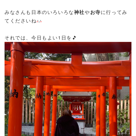
みなさんも日本のいろいろな
神社
や
お寺
に行ってみ
てくださいね
それでは、今日もよい1日を🎵