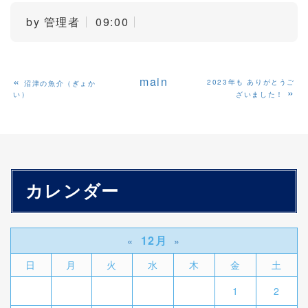
by
管理者
09:00
«
main
2023年も ありがとうご
沼津の魚介（ぎょか
»
い）
ざいました！
カレンダー
12月
«
»
日
月
火
水
木
金
土
1
2