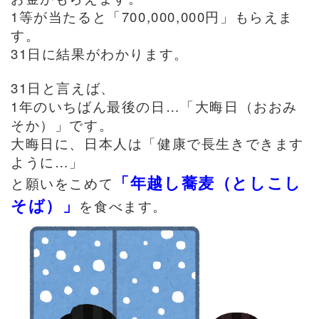
1
等が当たると「700,000,000円」もらえま
す。
31
日に結果がわかります。
31
日と言えば、
1
年のいちばん最後の日…「大晦日（おおみ
そか）」です。
大晦日に、日本人は「健康で長生きできます
ように…」
「年越し蕎麦（としこし
と願いをこめて
そば）」
を食べます。