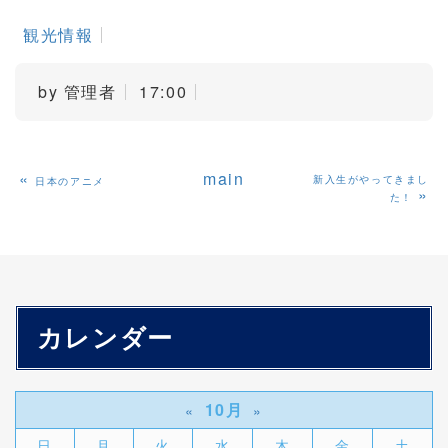
観光情報
by
管理者
17:00
«
main
新入生がやってきまし
日本のアニメ
»
た！
カレンダー
10月
«
»
日
月
火
水
木
金
土