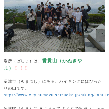
香貫山（かぬきや
場所（ばしょ）は、
ま）
！！！
沼津市（ぬまづし）にある、ハイキングにはぴった
りの山です。
https://www.city.numazu.shizuoka.jp/hiking/kanuk
沼津駅（えき）に あつまって みんなで出発（しゅっ