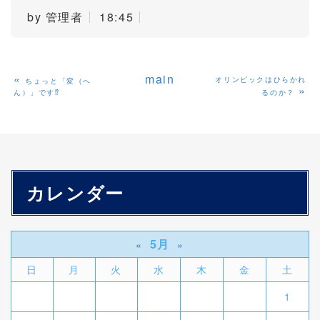
by
管理者
18:45
«
main
オリンピックはひらかれ
ちょっと「変（へ
»
ん）」です⁉
るのか？
カレンダー
5月
«
»
日
月
火
水
木
金
土
1