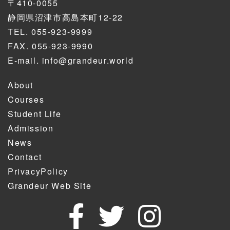
〒410-0055
静岡県沼津市高島本町12-22
TEL.
055-923-9999
FAX. 055-923-9990
E-mail.
info@grandeur.world
About
Courses
Student Life
Admission
News
Contact
PrivacyPolicy
Grandeur Web Site