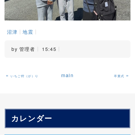
沼津
地震
by
管理者
15:45
«
main
»
いちご狩（が）り
卒業式
カレンダー