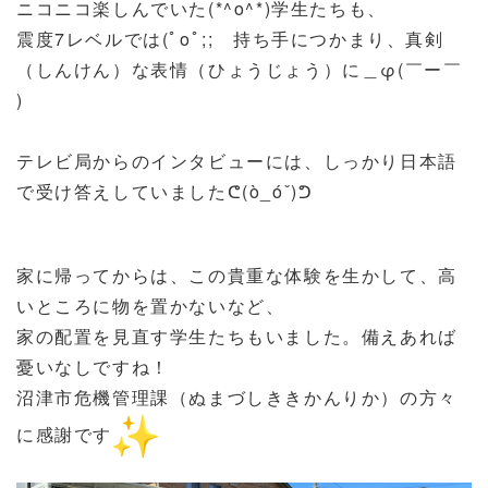
ニコニコ楽しんでいた
(*^o^*)
学生たちも、
震度
7
レベルでは
(
ﾟ
o
ﾟ
;;
持ち手につかまり、真剣
（しんけん）な表情（ひょうじょう）に＿
φ(
￣ー￣
)
テレビ局からのインタビューには、しっかり日本語
で受け答えしていました
(ò_óˇ)
ᕦ
ᕤ
家に帰ってからは、この貴重な体験を生かして、高
いところに物を置かないなど、
家の配置を見直す学生たちもいました。備えあれば
憂いなしですね！
沼津市危機管理課（ぬまづしききかんりか）の方々
に感謝です