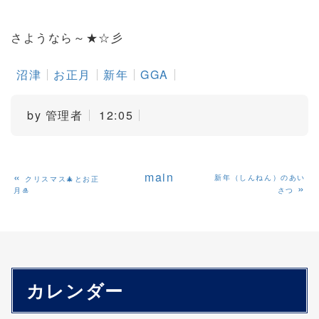
さようなら～★☆彡
沼津
お正月
新年
GGA
by
管理者
12:05
«
main
新年（しんねん）のあい
クリスマス🎄とお正
»
月🎍
さつ
カレンダー