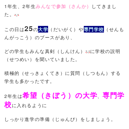
1
年生、
2
年生
みんなで参加（さんか）
してきまし
た。
25
この日は
の
大学
（だいがく）や
専門学校
（せんも
んがっこう）のブースがあり、
どの学生もみんな真剣（しんけん）
に学校の説明
（せつめい）を聞いていました。
積極的（せっきょくてき）に質問（しつもん）する
学生も多かったです。
希望（きぼう）の大学
専門学
2
年生は
、
校
に入れるように
しっかり進学の準備（じゅんび）をしましょう。