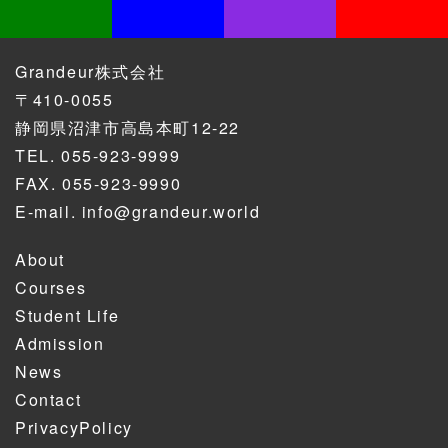
Grandeur株式会社
〒410-0055
静岡県沼津市高島本町12-22
TEL.
055-923-9999
FAX. 055-923-9990
E-mail.
info@grandeur.world
About
Courses
Student Life
Admission
News
Contact
PrivacyPolicy