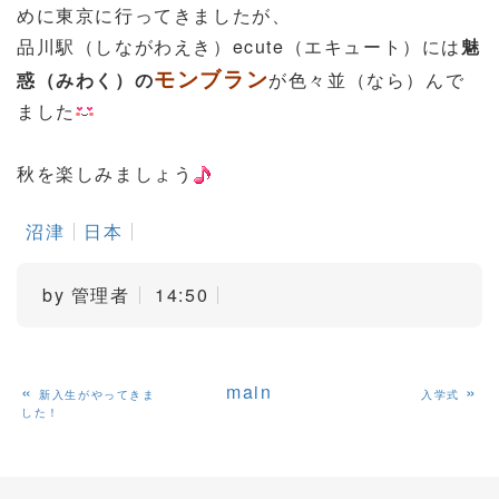
めに東京に行ってきましたが、
品川駅（しながわえき）ecute（エキュート）には
魅
モンブラン
惑（みわく）の
が色々並（なら）んで
ました
秋を楽しみましょう
沼津
日本
by
管理者
14:50
«
main
»
新入生がやってきま
入学式
した！