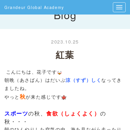
Grandeur Global Academy
Blog
2023.10.25
紅葉
こんにちは、花子です
朝晩（あさばん）はだいぶ
涼（すず）しく
なってき
ましたね。
秋
やっと
が来た感じです
スポーツ
の秋、
食欲（しょくよく）
の
秋・・・
朝のひんやりした空気の中、海を見ながら走ったり