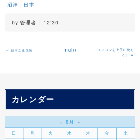
沼津
日本
by
管理者
12:30
«
main
エアコンを上手に使お
日本文化体験
»
う！
カレンダー
6月
«
»
日
月
火
水
木
金
土