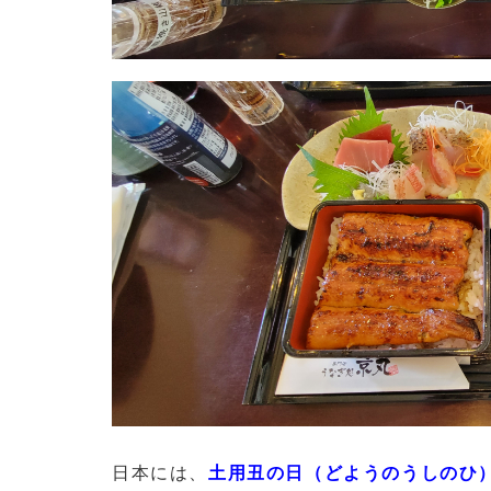
日本には、
土用丑の日（どようのうしのひ