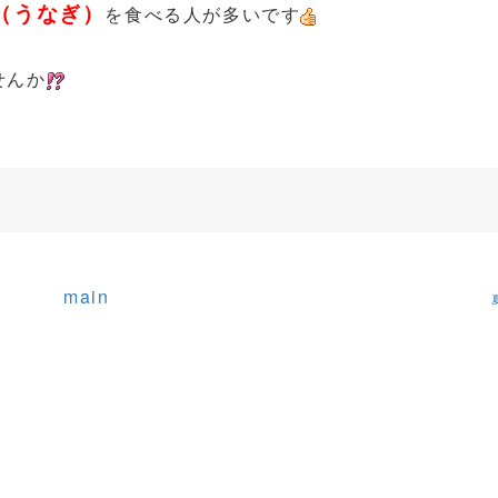
（うなぎ）
を食べる人が多いです
せんか
main