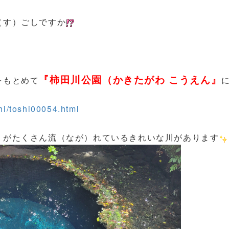
（す）ごしですか
『柿田川公園（かきたがわ こうえん』
をもとめて
hi/toshi00054.html
）がたくさん流（なが）れているきれいな川があります