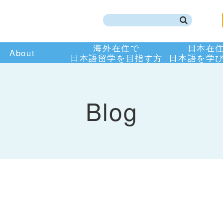
海外在住で
日本在
About
日本語留学を目指す方
日本語を学
Blog
て