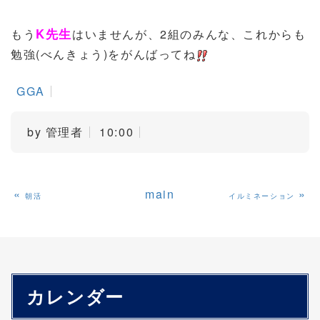
K先生
もう
はいませんが、2組のみんな、これからも
勉強(べんきょう)をがんばってね
GGA
by
管理者
10:00
«
main
»
朝活
イルミネーション
カレンダー