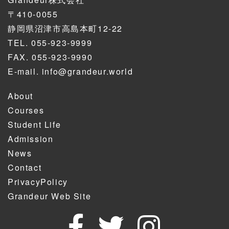
〒410-0055
静岡県沼津市高島本町12-22
TEL.
055-923-9999
FAX. 055-923-9990
E-mail.
info@grandeur.world
About
Courses
Student Life
Admission
News
Contact
PrivacyPolicy
Grandeur Web Site