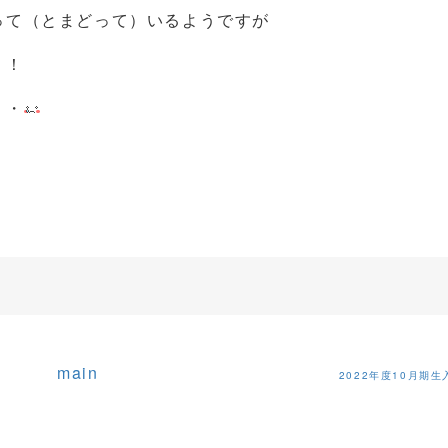
って（とまどって）いるようですが
！！
・・
main
2022年度10月期生