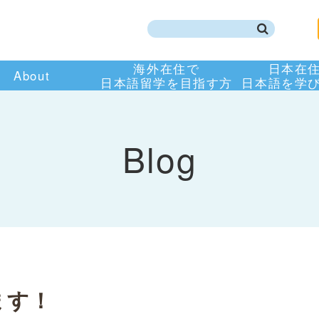
海外在住で
日本在
About
日本語留学を目指す方
日本語を学
Blog
ます！