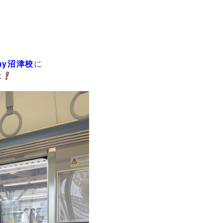
demy沼津校
に
た