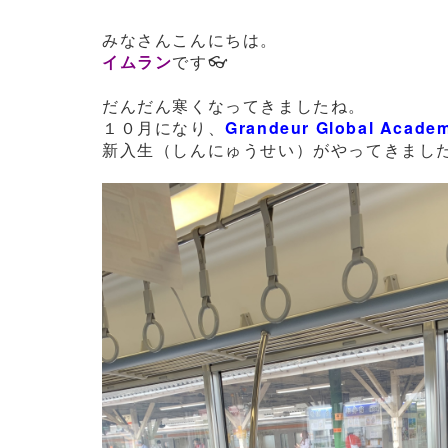
みなさんこんにちは。
イムラン
です👓
だんだん寒くなってきましたね。
１０月になり、
Grandeur Global Aca
新入生（しんにゅうせい）がやってきまし