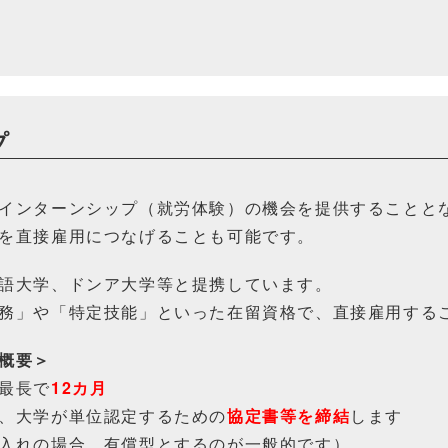
プ
インターンシップ（就労体験）の機会を提供することと
を直接雇用につなげることも可能です。
語大学、ドンア大学等と提携しています。
務」や「特定技能」といった在留資格で、直接雇用する
概要＞
最長で
12カ月
、大学が単位認定するための
協定書等を締結
します
入れの場合、有償型とするのが一般的です）